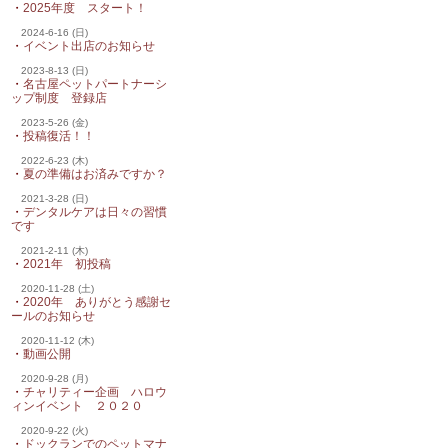
・
2025年度 スタート！
2024-6-16 (日)
・
イベント出店のお知らせ
2023-8-13 (日)
・
名古屋ペットパートナーシ
ップ制度 登録店
2023-5-26 (金)
・
投稿復活！！
2022-6-23 (木)
・
夏の準備はお済みですか？
2021-3-28 (日)
・
デンタルケアは日々の習慣
です
2021-2-11 (木)
・
2021年 初投稿
2020-11-28 (土)
・
2020年 ありがとう感謝セ
ールのお知らせ
2020-11-12 (木)
・
動画公開
2020-9-28 (月)
・
チャリティー企画 ハロウ
ィンイベント ２０２０
2020-9-22 (火)
・
ドックランでのペットマナ