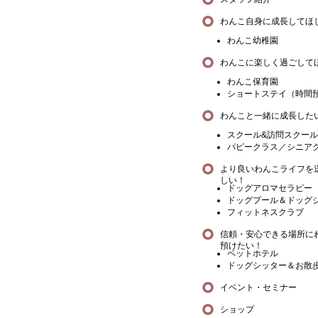
わんこ自身に成長してほ
わんこ幼稚園
わんこに楽しく過ごして
わんこ保育園
ショートステイ（時間
わんこと一緒に成長した
スクール&訪問スクール
パピークラス／シニア
より良いわんこライフを
しい！
ドッグアロマセラピー
ドッグプール＆ドッグ
フィットネスクラブ
信頼・安心できる場所に
預けたい！
ペットホテル
ドッグシッター＆お散
イベント・セミナー
ショップ