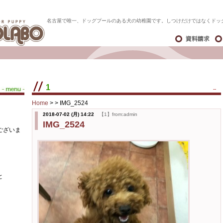
名古屋で唯一、ドッグプールのある犬の幼稚園です。しつけだけではなくドッ
1
--
Home
> >
IMG_2524
2018-07-02 (月) 14:22
【1】from:admin
IMG_2524
ございま
と