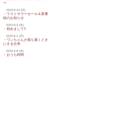
ー
2020-8-23 (日)
・
ラストサマーセール＆新番
組のお知らせ
2020-6-3 (水)
・
初めまして!!
2020-6-1 (月)
・
ワンちゃんが落ち着くとき
にする仕草
2020-4-8 (水)
・
おうち時間