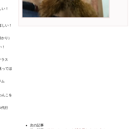
しい！
ほしい！
預かり）
い！
クラス
送ってほ
ジム
わんこを
歩代行
次の記事