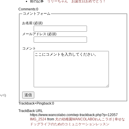
前の記事
リリーちゃん お誕生日おめでとう！
Comments:
0
コメントフォーム
お名前 (必須)
メールアドレス (必須)
コメント
ーバ）
Trackback+Pingback:
0
TrackBack URL
https://www.wancolabo.com/wp-trackback.php?p=12057
IMG_2524
from
犬の幼稚園WANCOLABOわんこラボ | 幸せな
ドッグライフのためのコミュニケーションレッスン