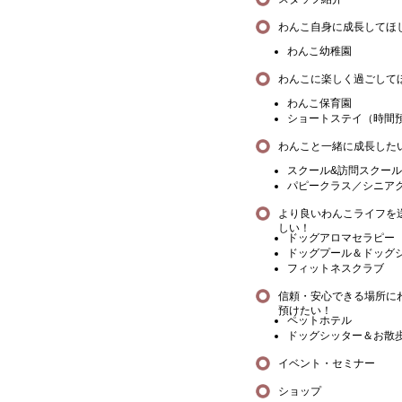
わんこ自身に成長してほ
わんこ幼稚園
わんこに楽しく過ごして
わんこ保育園
ショートステイ（時間
わんこと一緒に成長した
スクール&訪問スクール
パピークラス／シニア
より良いわんこライフを
しい！
ドッグアロマセラピー
ドッグプール＆ドッグ
フィットネスクラブ
信頼・安心できる場所に
預けたい！
ペットホテル
ドッグシッター＆お散
イベント・セミナー
ショップ