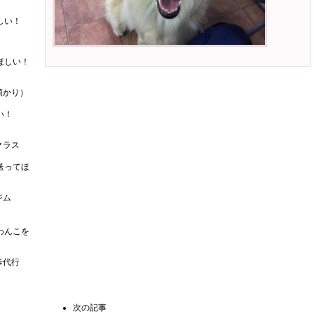
しい！
ほしい！
預かり）
い！
クラス
送ってほ
ジム
わんこを
歩代行
次の記事