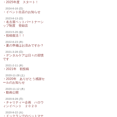
・
2025年度 スタート！
2024-6-16 (日)
・
イベント出店のお知らせ
2023-8-13 (日)
・
名古屋ペットパートナーシ
ップ制度 登録店
2023-5-26 (金)
・
投稿復活！！
2022-6-23 (木)
・
夏の準備はお済みですか？
2021-3-28 (日)
・
デンタルケアは日々の習慣
です
2021-2-11 (木)
・
2021年 初投稿
2020-11-28 (土)
・
2020年 ありがとう感謝セ
ールのお知らせ
2020-11-12 (木)
・
動画公開
2020-9-28 (月)
・
チャリティー企画 ハロウ
ィンイベント ２０２０
2020-9-22 (火)
・
ドックランでのペットマナ