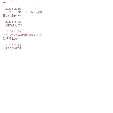
ー
2020-8-23 (日)
・
ラストサマーセール＆新番
組のお知らせ
2020-6-3 (水)
・
初めまして!!
2020-6-1 (月)
・
ワンちゃんが落ち着くとき
にする仕草
2020-4-8 (水)
・
おうち時間