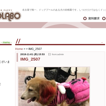
名古屋で唯一、ドッグプールのある犬の幼稚園です。しつけだけではなくドッ
--
Home
> >
IMG_2507
2018-11-01 (木) 15:53
【】from:admin
IMG_2507
ございま
と