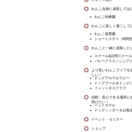
わんこ自身に成長してほ
わんこ幼稚園
わんこに楽しく過ごして
わんこ保育園
ショートステイ（時間
わんこと一緒に成長した
スクール&訪問スクール
パピークラス／シニア
より良いわんこライフを
しい！
ドッグアロマセラピー
ドッグプール＆ドッグ
フィットネスクラブ
信頼・安心できる場所に
預けたい！
ペットホテル
ドッグシッター＆お散
イベント・セミナー
ショップ