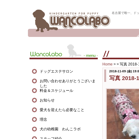
名古屋で唯一、ド
Home
> >
写真 2018-1
ドッグエステサロン
2018-11-09 (金) 19:
写真 2018-11
お問い合わせありがとうございま
した
料金＆スケジュール
お知らせ
愛犬を迎えたら必要なこと
理念
犬の幼稚園 わんこラボ
スタッフ紹介