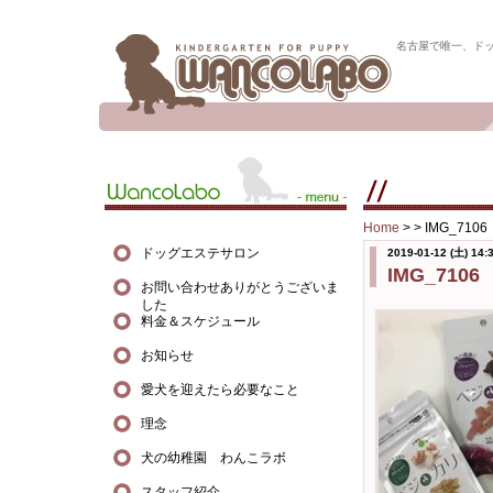
名古屋で唯一、ド
Home
> >
IMG_7106
ドッグエステサロン
2019-01-12 (土) 14:
IMG_7106
お問い合わせありがとうございま
した
料金＆スケジュール
お知らせ
愛犬を迎えたら必要なこと
理念
犬の幼稚園 わんこラボ
スタッフ紹介