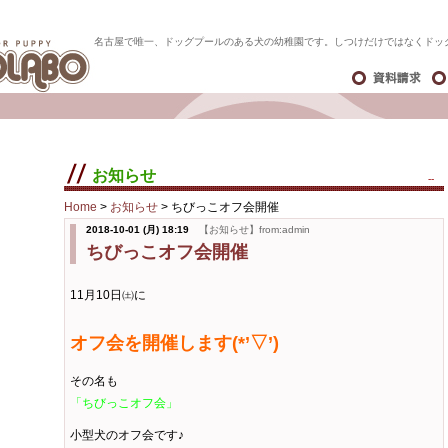
名古屋で唯一、ドッグプールのある犬の幼稚園です。しつけだけではなくドッ
お知らせ
--
Home
>
お知らせ
>
ちびっこオフ会開催
2018-10-01 (月) 18:19
【お知らせ】from:admin
ちびっこオフ会開催
11月10日㈯に
オフ会を開催します(*’▽’)
その名も
「ちびっこオフ会」
小型犬のオフ会です♪