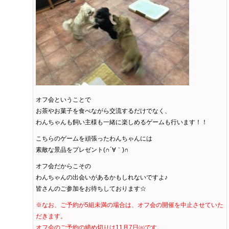
オフ会ということで
お茶やお菓子を食べながら交流するだけでなく、
わんちゃんも飼い主様も一緒に楽しめるゲームも行います！！
こちらのゲームを頑張ったわんちゃんには
素敵な景品をプレゼント(∩´∀｀)∩
オフ会だからこその
わんちゃんの出会いがあるかもしれないですよ♪
皆さんのご参加をお待ちしております☆
※なお、ご予約が5組未満の場合は、オフ会の開催を中止させていた
だきます。
オフ会のご予約の締め切りは11月7日㈬です。