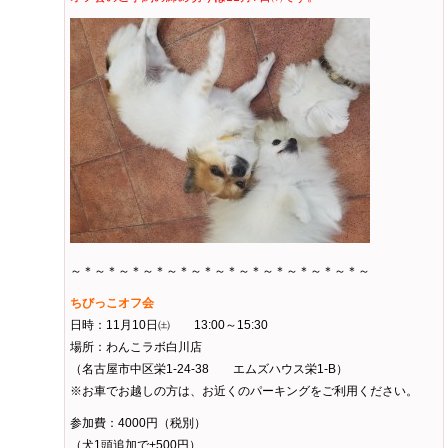
～＊～＊～＊～＊～＊～＊～＊～＊～＊～＊～＊～＊～
ちびっこオフ会
日時：11月10日㈯ 13:00～15:30
場所：わんこラボ白川店
（名古屋市中区栄1-24-38 エムズハウス栄1-B）
※お車でお越しの方は、お近くのパーキングをご利用ください。
参加費：4000円（税別）
（犬1頭追加で+500円）