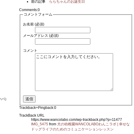
前の記事
ららちゃんのお誕生日
Comments:
0
コメントフォーム
お名前 (必須)
メールアドレス (必須)
コメント
ーバ）
Trackback+Pingback:
0
TrackBack URL
https://www.wancolabo.com/wp-trackback.php?p=11477
IMG_5475
from
犬の幼稚園WANCOLABOわんこラボ | 幸せな
ドッグライフのためのコミュニケーションレッスン