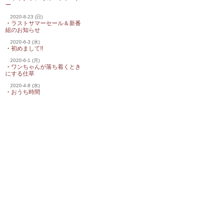
ー
2020-8-23 (日)
・
ラストサマーセール＆新番
組のお知らせ
2020-6-3 (水)
・
初めまして!!
2020-6-1 (月)
・
ワンちゃんが落ち着くとき
にする仕草
2020-4-8 (水)
・
おうち時間