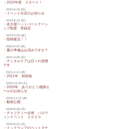
・
2025年度 スタート！
2024-6-16 (日)
・
イベント出店のお知らせ
2023-8-13 (日)
・
名古屋ペットパートナーシ
ップ制度 登録店
2023-5-26 (金)
・
投稿復活！！
2022-6-23 (木)
・
夏の準備はお済みですか？
2021-3-28 (日)
・
デンタルケアは日々の習慣
です
2021-2-11 (木)
・
2021年 初投稿
2020-11-28 (土)
・
2020年 ありがとう感謝セ
ールのお知らせ
2020-11-12 (木)
・
動画公開
2020-9-28 (月)
・
チャリティー企画 ハロウ
ィンイベント ２０２０
2020-9-22 (火)
・
ドックランでのペットマナ