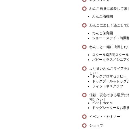
わんこ自身に成長してほ
わんこ幼稚園
わんこに楽しく過ごして
わんこ保育園
ショートステイ（時間
わんこと一緒に成長した
スクール&訪問スクール
パピークラス／シニア
より良いわんこライフを
しい！
ドッグアロマセラピー
ドッグプール＆ドッグ
フィットネスクラブ
信頼・安心できる場所に
預けたい！
ペットホテル
ドッグシッター＆お散
イベント・セミナー
ショップ