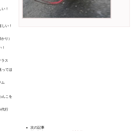
しい！
ほしい！
預かり）
い！
クラス
送ってほ
ジム
わんこを
歩代行
次の記事