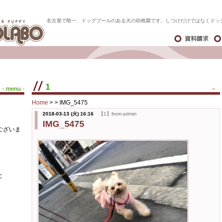
名古屋で唯一、ドッグプールのある犬の幼稚園です。しつけだけではなくドッ
1
--
Home
> >
IMG_5475
2018-03-13 (火) 16:16
【1】from:admin
IMG_5475
ございま
と