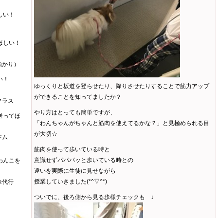
しい！
ほしい！
預かり）
い！
ゆっくりと坂道を登らせたり、降りさせたりすることで筋力アップ
ができることを知ってましたか？
クラス
やり方はとっても簡単ですが、
送ってほ
「わんちゃんがちゃんと筋肉を使えてるかな？」と見極められる目
が大切☆
ジム
筋肉を使って歩いている時と
意識せずパパパッと歩いている時との
わんこを
違いを実際に生徒に見せながら
授業していきました(*^▽^*)
歩代行
ついでに、後ろ側から見る歩様チェックも ↓