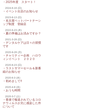
・
2025年度 スタート！
2024-6-16 (日)
・
イベント出店のお知らせ
2023-8-13 (日)
・
名古屋ペットパートナーシ
ップ制度 登録店
2022-6-23 (木)
・
夏の準備はお済みですか？
2021-3-28 (日)
・
デンタルケアは日々の習慣
です
2020-9-28 (月)
・
チャリティー企画 ハロウ
ィンイベント ２０２０
2020-8-23 (日)
・
ラストサマーセール＆新番
組のお知らせ
2020-6-3 (水)
・
初めまして!!
2020-4-8 (水)
・
おうち時間
2020-3-7 (土)
・
香港で報道されているコロ
ナウィルスが犬に感染した件
について