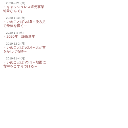
2020-2-21 (金)
・
キャッシュレス還元事業
対象なんです
2020-1-10 (金)
・
いぬことば vol.5～後ろ足
で身体を掻く～
2020-1-4 (土)
・
2020年 謹賀新年
2019-12-2 (月)
・
いぬことば vol.4～犬が首
をかしげる時～
2019-11-4 (月)
・
いぬことば Vol.3～地面に
背中をこすりつける～