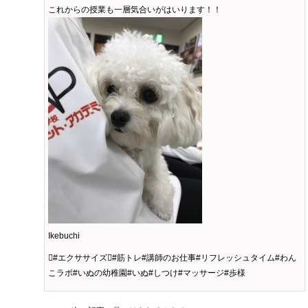
これからの授業も一層気合いがはいります！！
Ikebuchi
#エクササイズ#筋トレ#講師のお仕事#リフレッシュタイム#わん
こラボ#いぬの幼稚園#いぬ#しつけ#マッサージ#歩様