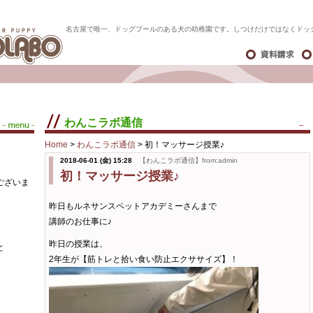
名古屋で唯一、ドッグプールのある犬の幼稚園です。しつけだけではなくドッ
わんこラボ通信
--
Home
>
わんこラボ通信
>
初！マッサージ授業♪
2018-06-01 (金) 15:28
【わんこラボ通信】from:admin
初！マッサージ授業♪
ございま
昨日もルネサンスペットアカデミーさんまで
講師のお仕事に♪
昨日の授業は、
と
2年生が【筋トレと拾い食い防止エクササイズ】！