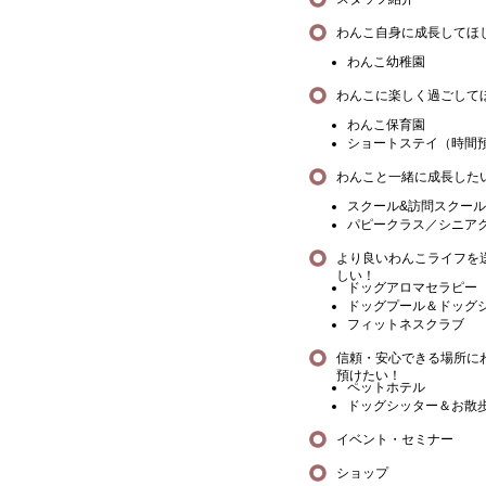
わんこ自身に成長してほ
わんこ幼稚園
わんこに楽しく過ごして
わんこ保育園
ショートステイ（時間
わんこと一緒に成長した
スクール&訪問スクール
パピークラス／シニア
より良いわんこライフを
しい！
ドッグアロマセラピー
ドッグプール＆ドッグ
フィットネスクラブ
信頼・安心できる場所に
預けたい！
ペットホテル
ドッグシッター＆お散
イベント・セミナー
ショップ