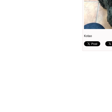
Kotao