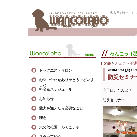
名古屋で唯一、ド
わんこラボ
Home
>
わんこラボ通
ドッグエステサロン
2018-09-24 (月) 19:
防災セミナ
お問い合わせありがとうございま
した
料金＆スケジュール
今日は、なんと！
お知らせ
防災セミナー
愛犬を迎えたら必要なこと
理念
犬の幼稚園 わんこラボ
スタッフ紹介