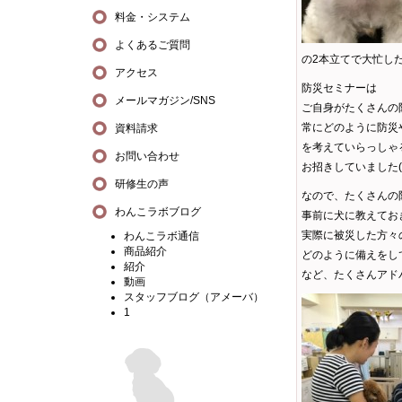
料金・システム
よくあるご質問
の2本立てで大忙し
アクセス
防災セミナーは
メールマガジン/SNS
ご自身がたくさんの
常にどのように防災
資料請求
を考えていらっしゃ
お問い合わせ
お招きしていました(
研修生の声
なので、たくさんの
わんこラボブログ
事前に犬に教えてお
実際に被災した方々
わんこラボ通信
商品紹介
どのように備えをし
紹介
など、たくさんアド
動画
スタッフブログ（アメーバ）
1