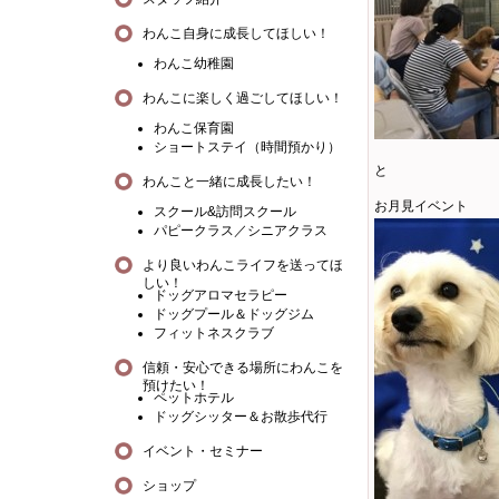
わんこ自身に成長してほしい！
わんこ幼稚園
わんこに楽しく過ごしてほしい！
わんこ保育園
ショートステイ（時間預かり）
と
わんこと一緒に成長したい！
お月見イベント
スクール&訪問スクール
パピークラス／シニアクラス
より良いわんこライフを送ってほ
しい！
ドッグアロマセラピー
ドッグプール＆ドッグジム
フィットネスクラブ
信頼・安心できる場所にわんこを
預けたい！
ペットホテル
ドッグシッター＆お散歩代行
イベント・セミナー
ショップ