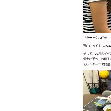
リラーックス(*´ω｀*
寝かかってましたzz
そして、お月見イベ
愛犬に手作りお団子
というテーマで開催♪