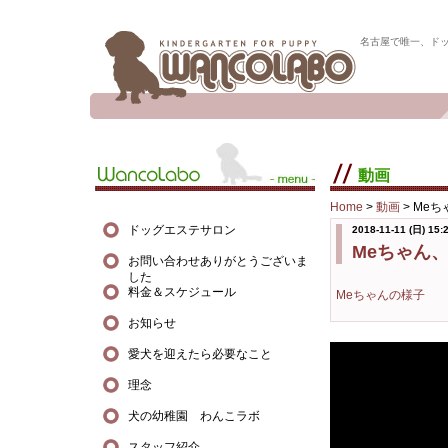
名古屋で唯一、ド
動画
Home
>
動画
>
Meち
ドッグエステサロン
2018-11-11 (日) 15:
Meちゃん
お問い合わせありがとうございま
した
料金＆スケジュール
Meちゃんの様子
お知らせ
愛犬を迎えたら必要なこと
理念
犬の幼稚園 わんこラボ
スタッフ紹介