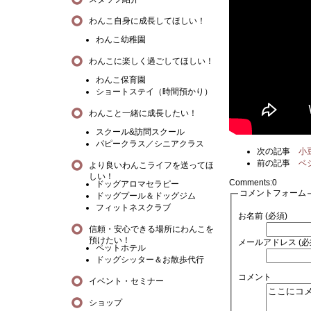
わんこ自身に成長してほしい！
わんこ幼稚園
わんこに楽しく過ごしてほしい！
わんこ保育園
ショートステイ（時間預かり）
わんこと一緒に成長したい！
スクール&訪問スクール
パピークラス／シニアクラス
次の記事
小
前の記事
ベ
より良いわんこライフを送ってほ
しい！
Comments:
0
ドッグアロマセラピー
コメントフォーム
ドッグプール＆ドッグジム
フィットネスクラブ
お名前 (必須)
信頼・安心できる場所にわんこを
預けたい！
メールアドレス (必
ペットホテル
ドッグシッター＆お散歩代行
コメント
イベント・セミナー
ショップ