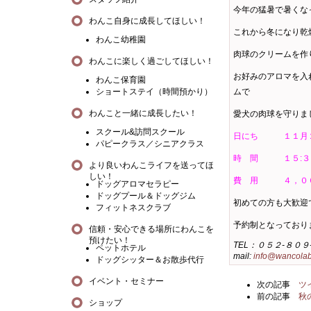
今年の猛暑で暑くな
わんこ自身に成長してほしい！
これから冬になり乾
わんこ幼稚園
肉球のクリームを作
わんこに楽しく過ごしてほしい！
お好みのアロマを入
わんこ保育園
ショートステイ（時間預かり）
ムで
わんこと一緒に成長したい！
愛犬の肉球を守りま
スクール&訪問スクール
日にち １１月２
パピークラス／シニアクラス
時 間 １５:３０
より良いわんこライフを送ってほ
しい！
費 用 ４，００
ドッグアロマセラピー
ドッグプール＆ドッグジム
初めての方も大歓迎
フィットネスクラブ
予約制となっており
信頼・安心できる場所にわんこを
預けたい！
TEL：０５２-８０９
ペットホテル
mail:
info@wancola
ドッグシッター＆お散歩代行
イベント・セミナー
次の記事
ツ
前の記事
秋
ショップ