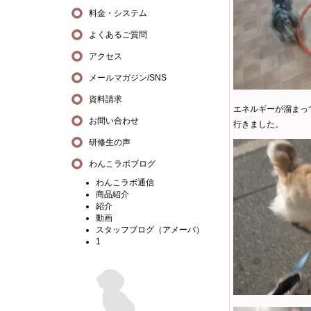
料金・システム
よくあるご質問
アクセス
メールマガジン/SNS
資料請求
エネルギーが溜まっ
お問い合わせ
行きました。
研修生の声
わんこラボブログ
わんこラボ通信
商品紹介
紹介
動画
スタッフブログ（アメーバ）
1