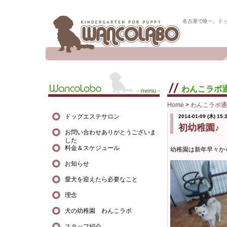
名古屋で唯一、ド
わんこラボ
Home
>
わんこラボ通
ドッグエステサロン
2014-01-09 (木) 15:
初幼稚園♪
お問い合わせありがとうございま
した
料金＆スケジュール
幼稚園は新年早々か
お知らせ
愛犬を迎えたら必要なこと
理念
犬の幼稚園 わんこラボ
スタッフ紹介