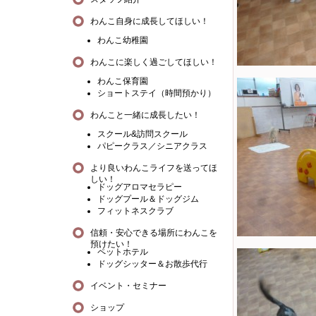
わんこ自身に成長してほしい！
わんこ幼稚園
わんこに楽しく過ごしてほしい！
わんこ保育園
ショートステイ（時間預かり）
わんこと一緒に成長したい！
スクール&訪問スクール
パピークラス／シニアクラス
より良いわんこライフを送ってほ
しい！
ドッグアロマセラピー
ドッグプール＆ドッグジム
フィットネスクラブ
信頼・安心できる場所にわんこを
預けたい！
ペットホテル
ドッグシッター＆お散歩代行
イベント・セミナー
ショップ