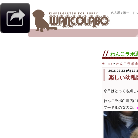
名古屋で唯一、ド
わんこラボ
Home
>
わんこラボ通
2016-02-23 (火) 16:
楽しい幼稚
今日はとっても嬉し
わんこラボ白川店に
プードルの女のコ、