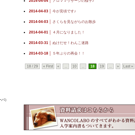
2014-04-04 │
アロママッサージの様子♪
2014-04-03 │
今が見頃です♪
2014-04-03 │
さくらを見ながらのお散歩
2014-04-01 │
４月になりました！
2014-03-31 │
ぬけだせ！わんこ迷路
2014-03-18 │
５年ぶりの再会！！
18 / 29
« First
«
...
10
...
18
19
...
»
Last »
ーバ）