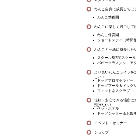
わんこ自身に成長してほ
わんこ幼稚園
わんこに楽しく過ごして
わんこ保育園
ショートステイ（時間
わんこと一緒に成長した
スクール&訪問スクール
パピークラス／シニア
より良いわんこライフを
しい！
ドッグアロマセラピー
ドッグプール＆ドッグ
フィットネスクラブ
信頼・安心できる場所に
預けたい！
ペットホテル
ドッグシッター＆お散
イベント・セミナー
ショップ