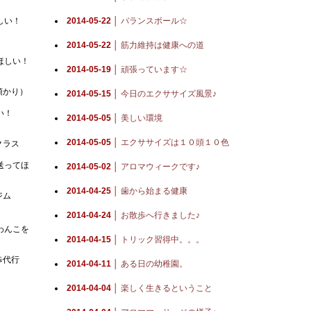
しい！
2014-05-22 │
バランスボール☆
2014-05-22 │
筋力維持は健康への道
ほしい！
2014-05-19 │
頑張っています☆
預かり）
2014-05-15 │
今日のエクササイズ風景♪
い！
2014-05-05 │
美しい環境
2014-05-05 │
エクササイズは１０頭１０色
クラス
送ってほ
2014-05-02 │
アロマウィークです♪
2014-04-25 │
歯から始まる健康
ジム
2014-04-24 │
お散歩へ行きました♪
わんこを
2014-04-15 │
トリック習得中。。。
歩代行
2014-04-11 │
ある日の幼稚園。
2014-04-04 │
楽しく生きるということ