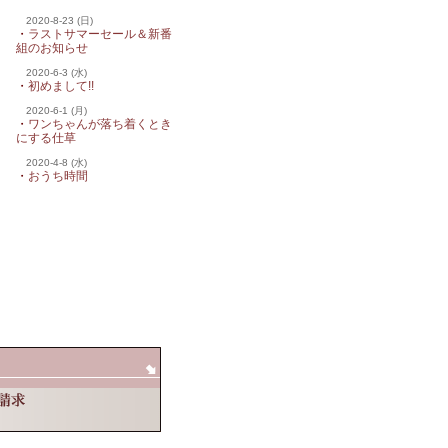
2020-8-23 (日)
・
ラストサマーセール＆新番
組のお知らせ
2020-6-3 (水)
・
初めまして!!
2020-6-1 (月)
・
ワンちゃんが落ち着くとき
にする仕草
2020-4-8 (水)
・
おうち時間