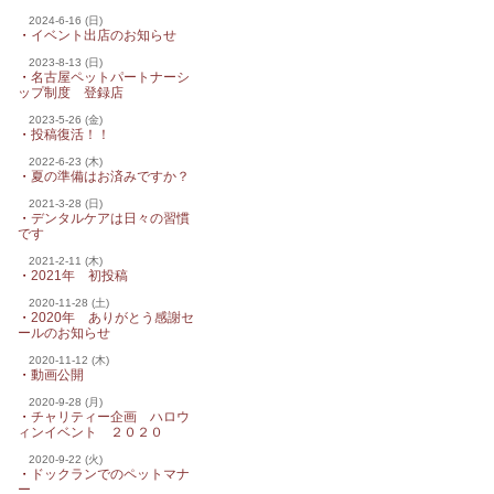
2024-6-16 (日)
・
イベント出店のお知らせ
2023-8-13 (日)
・
名古屋ペットパートナーシ
ップ制度 登録店
2023-5-26 (金)
・
投稿復活！！
2022-6-23 (木)
・
夏の準備はお済みですか？
2021-3-28 (日)
・
デンタルケアは日々の習慣
です
2021-2-11 (木)
・
2021年 初投稿
2020-11-28 (土)
・
2020年 ありがとう感謝セ
ールのお知らせ
2020-11-12 (木)
・
動画公開
2020-9-28 (月)
・
チャリティー企画 ハロウ
ィンイベント ２０２０
2020-9-22 (火)
・
ドックランでのペットマナ
ー